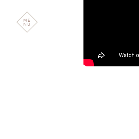
ME
NU
ABOUT
PROJECT
SERVICE
VIDEO
CONSULT
CONTACT