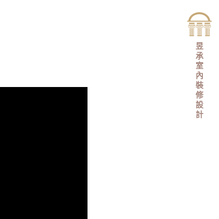
昱
承
室
內
裝
修
設
計