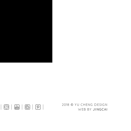
2018 © YU CHENG DESIGN
WEB BY
JINGCAI