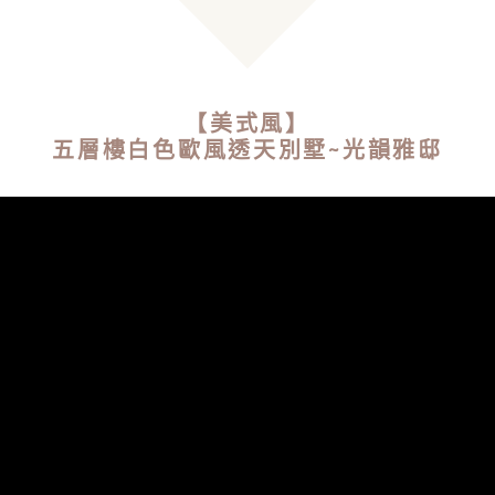
【美式風】
五層樓白色歐風透天別墅~光韻雅邸